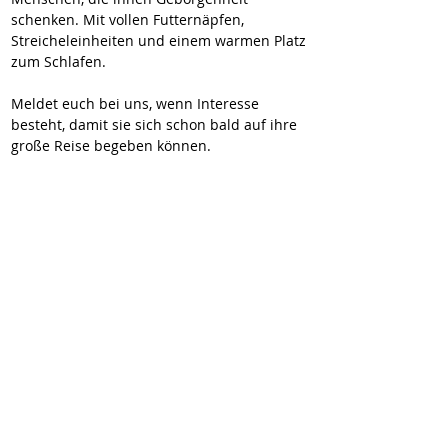
schenken. Mit vollen Futternäpfen, 
Streicheleinheiten und einem warmen Platz 
zum Schlafen.
Meldet euch bei uns, wenn Interesse 
besteht, damit sie sich schon bald auf ihre 
große Reise begeben können.
Videos:
https://youtube.com/shorts/UrU-dv0yh9w?
si=6a4nW1UkGl_hh7dZ
https://youtube.com/shorts/BxKavCx1FcA?
si=g7Ad3MflpAB_JrV2
Hier geht es zur Selbstauskunft:
https://wir-fur-hunde-in-not-
ev.petoffice.app/adopt/?species=dog
2-vermittelt
vermittelt!