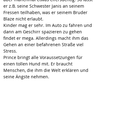
er z.B. seine Schwester Janis an seinem 
Fressen teilhaben, was er seinem Bruder 
Blaze nicht erlaubt.
Kinder mag er sehr. Im Auto zu fahren und 
dann am Geschirr spazieren zu gehen 
findet er mega. Allerdings macht ihm das 
Gehen an einer befahrenen Straße viel 
Stress.
Prince bringt alle Voraussetzungen für 
einen tollen Hund mit. Er braucht 
Menschen, die ihm die Welt erklären und 
seine Ängste nehmen.
Sie sind interessiert? Dann melden Sie sich 
gern wenn Sie mehr über Prince wissen 
möchten.
Video
https://youtu.be/5OquhcnkL34?
si=36OqFFE3NKQG-Vox