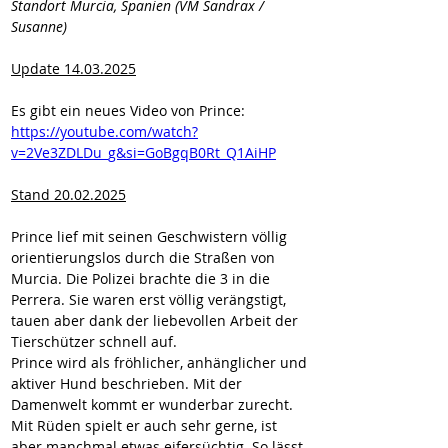
Standort Murcia, Spanien (VM Sandrax / 
Susanne)
Update 14.03.2025
Es gibt ein neues Video von Prince:
https://youtube.com/watch?
v=2Ve3ZDLDu_g&si=GoBgqB0Rt_Q1AiHP
Stand 20.02.2025
Prince lief mit seinen Geschwistern völlig 
orientierungslos durch die Straßen von 
Murcia. Die Polizei brachte die 3 in die 
Perrera. Sie waren erst völlig verängstigt, 
tauen aber dank der liebevollen Arbeit der 
Tierschützer schnell auf.
Prince wird als fröhlicher, anhänglicher und 
aktiver Hund beschrieben. Mit der 
Damenwelt kommt er wunderbar zurecht. 
Mit Rüden spielt er auch sehr gerne, ist 
aber manchmal etwas eifersüchtig. So lässt 