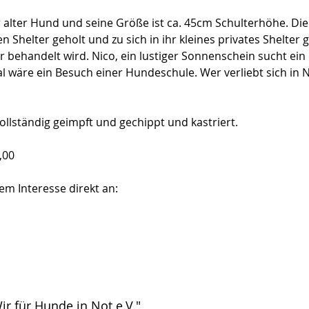
ahr alter Hund und seine Größe ist ca. 45cm 
Schulterhöhe. Die
n Shelter geholt und zu sich in ihr kleines privates Shelter
r behandelt wird. Nico, ein lustiger Sonnenschein sucht ein
 wäre ein Besuch einer Hundeschule. Wer verliebt sich in N
vollständig geimpft und gechippt und kastriert.
,00
em Interesse direkt an:
2-av-vermittelt
Ich b
Klick
eigen
hinz
zu be
ir für Hunde in Not e.V."