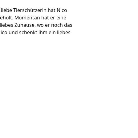
 
liebe Tierschützerin hat Nico 
 geholt. Momentan hat er eine 
 liebes Zuhause, wo er noch das 
ico und schenkt ihm ein liebes 
in ein Textabschnitt.
e hier, um deinen
en Text
uzufügen und mich
arbeiten.