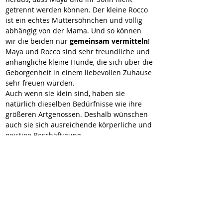
getrennt werden können. Der kleine Rocco 
ist ein echtes Muttersöhnchen und völlig 
abhängig von der Mama. Und so können 
wir die beiden nur 
gemeinsam vermitteln
!
Maya und Rocco sind sehr freundliche und 
anhängliche kleine Hunde, die sich über die 
Geborgenheit in einem liebevollen Zuhause 
sehr freuen würden.
Auch wenn sie klein sind, haben sie 
natürlich dieselben Bedürfnisse wie ihre 
größeren Artgenossen. Deshalb wünschen 
auch sie sich ausreichende körperliche und 
geistige Beschäftigung.
Wenn Sie Interesse an dem netten Pärchen 
haben, melden Sie sich bitte bei uns!
Video zu Maya und Rocco:
https://youtube.com/shorts/-QNR01-HLmQ
https://youtube.com/shorts/cymSYlezB2M