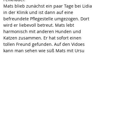
Mats blieb zunächst ein paar Tage bei Lidia 
in der Klinik und ist dann auf eine 
befreundete Pflegestelle umgezogen. Dort 
wird er liebevoll betreut. Mats lebt 
harmonisch mit anderen Hunden und 
Katzen zusammen. Er hat sofort einen 
tollen Freund gefunden. Auf den Vidoes 
kann man sehen wie süß Mats mit Ursu 
spielt.
Zum Glück merkt man Mats seinen 
furchtbaren Start ins Leben überhaupt 
nicht an. Er ist ein fröhlicher, witziger, gut 
gelaunter kleiner Mann.
Mats ist ein ganz besonders hübsches 
Kerlchen, er hat ein blaues und ein 
braunes Auge. 
Mats ist ca. im September 2024 geboren.
Für den süßen Mats wünschen wir uns, 
dass er bald einfühlsame Menschen findet, 
bei denen er in Ruhe ankommen darf und 
behütet mit viel Liebe und Verständnis auf 