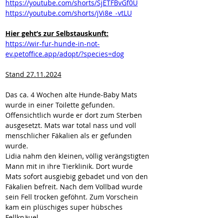
https://youtube.com/shorts/SjETFBvGf0U
https://youtube.com/shorts/jVi8e_-vtLU
Hier geht’s zur Selbstauskunft:
https://wir-fur-hunde-in-not-
ev.petoffice.app/adopt/?species=dog
Stand 27.11.2024
Das ca. 4 Wochen alte Hunde-Baby Mats 
wurde in einer Toilette gefunden. 
Offensichtlich wurde er dort zum Sterben 
ausgesetzt. Mats war total nass und voll 
menschlicher Fäkalien als er gefunden 
wurde.
Lidia nahm den kleinen, völlig verängstigten 
Mann mit in ihre Tierklinik. Dort wurde 
Mats sofort ausgiebig gebadet und von den 
Fäkalien befreit. Nach dem Vollbad wurde 
sein Fell trocken geföhnt. Zum Vorschein 
kam ein plüschiges super hübsches 
Fellknäuel.  