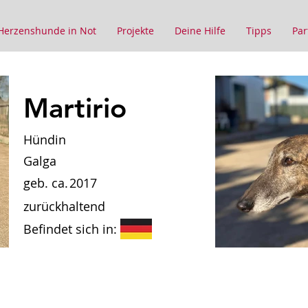
Herzenshunde in Not
Projekte
Deine Hilfe
Tipps
Par
Martirio
Hündin
Galga
geb. ca.
2017
zurückhaltend
Befindet sich in: