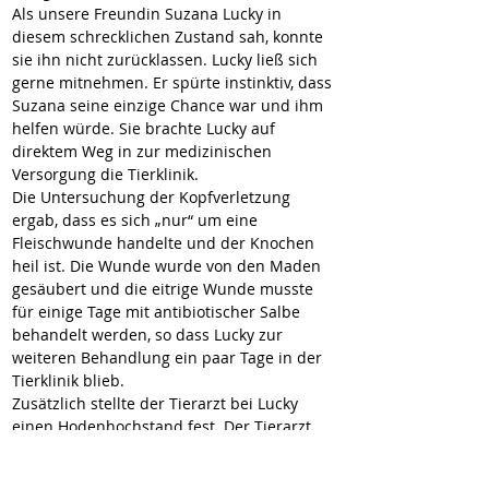
Als unsere Freundin Suzana Lucky in 
diesem schrecklichen Zustand sah, konnte 
sie ihn nicht zurücklassen. Lucky ließ sich 
gerne mitnehmen. Er spürte instinktiv, dass 
Suzana seine einzige Chance war und ihm 
helfen würde. Sie brachte Lucky auf 
direktem Weg in zur medizinischen 
Versorgung die Tierklinik.
Die Untersuchung der Kopfverletzung 
ergab, dass es sich „nur“ um eine 
Fleischwunde handelte und der Knochen 
heil ist. Die Wunde wurde von den Maden 
gesäubert und die eitrige Wunde musste 
für einige Tage mit antibiotischer Salbe 
behandelt werden, so dass Lucky zur 
weiteren Behandlung ein paar Tage in der 
Tierklinik blieb.
Zusätzlich stellte der Tierarzt bei Lucky 
einen Hodenhochstand fest. Der Tierarzt 
entschied, den Hoden zu entfernen.
Mittlerweile ist Lucky auf einer privaten 