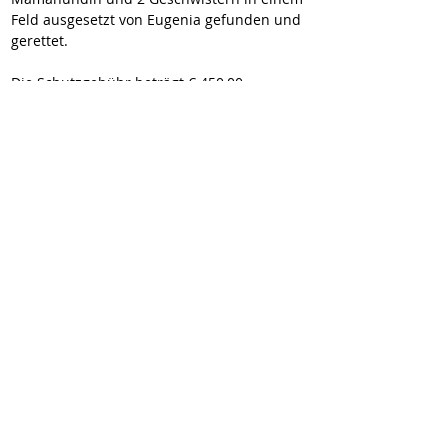
Feld ausgesetzt von Eugenia gefunden und 
gerettet.
Die Schutzgebühr beträgt € 450,00
Bitte wendet euch bei ernsthaftem 
Interesse direkt an:
Isabelle.M@gmx.net
4-anderer Verein
Ich bin ein Textabschnitt. Klicke hier,
um deinen eigenen Text
hinzuzufügen und mich zu
bearbeiten.
Vermittlung nicht durch "Wir für Hunde in
Not e.V."
Downloads
Impressum
Datenschutz
© 2026 Wir für Hunde in Not e.V.