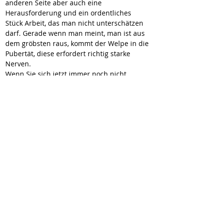
anderen Seite aber auch eine 
Herausforderung und ein ordentliches 
Stück Arbeit, das man nicht unterschätzen 
darf. Gerade wenn man meint, man ist aus 
dem gröbsten raus, kommt der Welpe in die 
Pubertät, diese erfordert richtig starke 
Nerven.
Wenn Sie sich jetzt immer noch nicht 
abschrecken lassen, sind das bereits 
perfekte Voraussetzungen.
Die kleine 
JOSIE
 gefällt Ihnen und Sie 
möchten ihr die Welt erklären und ihr all 
das beibringen, was ein Familienhund 
wissen muss? Dann melden Sie sich bei uns.
JOSIE kann es kaum erwarten ….
https://youtube.com/shorts/kFyn-UvC1UU?
si=Dx8zG3CN1G2qp79l
https://youtube.com/shorts/zkhGvqpAry4?
si=5DLQ0aFmOzL440bX