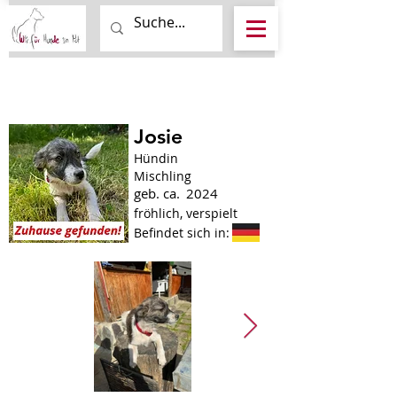
Josie
Hündin
Mischling
geb. ca.
2024
fröhlich, verspielt
Befindet sich in: