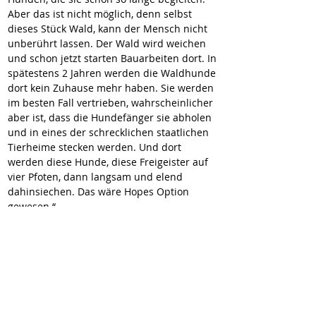
Aber das ist nicht möglich, denn selbst 
dieses Stück Wald, kann der Mensch nicht 
unberührt lassen. Der Wald wird weichen 
und schon jetzt starten Bauarbeiten dort. In 
spätestens 2 Jahren werden die Waldhunde 
dort kein Zuhause mehr haben. Sie werden 
im besten Fall vertrieben, wahrscheinlicher 
aber ist, dass die Hundefänger sie abholen 
und in eines der schrecklichen staatlichen 
Tierheime stecken werden. Und dort 
werden diese Hunde, diese Freigeister auf 
vier Pfoten, dann langsam und elend 
dahinsiechen. Das wäre Hopes Option 
gewesen.“
Der Spaziergänger schaute mich kurz an 
und erwiderte nur kurz: „Naja, man kann 
halt nicht die ganze Welt retten“. 
Ich drehte mich um und ging weiter, mit 
Hope an der Leine und dachte bei mir, die 