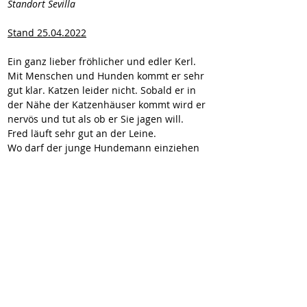
Standort Sevilla
Stand 25.04.2022
Ein ganz lieber fröhlicher und edler Kerl. 
Mit Menschen und Hunden kommt er sehr 
gut klar. Katzen leider nicht. Sobald er in 
der Nähe der Katzenhäuser kommt wird er 
nervös und tut als ob er Sie jagen will. 
Fred läuft sehr gut an der Leine.
Wo darf der junge Hundemann einziehen 
und mit seinen Menschen durch dick und 
dünn gehen?
2-vermittelt
vermittelt!
Vermittlung nicht durch "Wir für Hunde in
Not e.V."
Downloads
Impressum
Datenschutz