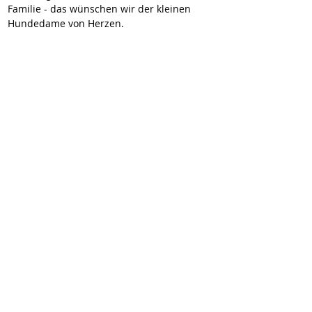
Familie - das wünschen wir der kleinen 
Hundedame von Herzen.
Bitte melden Sie sich, wenn SIE dieses 
Plätzchen haben!!
Hier geht’s zur Selbstauskunft:
https://wir-fur-hunde-in-not-
ev.petoffice.app/adopt/?species=dog
Dolly würde sich auch sehr über eine 
Patenschaft freuen, Infos dazu hier:
https://www.wir-fuer-hunde-in-
not.de/patenschaften
4-anderer Verein (Astrid)
Ich bin ein Textabschnitt. Klicke hier,
um deinen eigenen Text
hinzuzufügen und mich zu
bearbeiten.