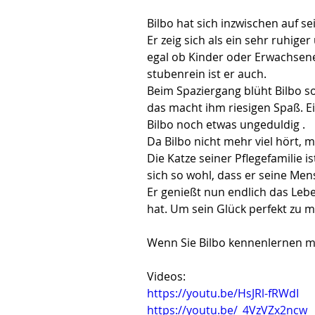
Bilbo hat sich inzwischen auf se
Er zeig sich als ein sehr ruhige
egal ob Kinder oder Erwachsene,
stubenrein ist er auch.
Beim Spaziergang blüht Bilbo so
das macht ihm riesigen Spaß. Ei
Bilbo noch etwas ungeduldig .
Da Bilbo nicht mehr viel hört,
Die Katze seiner Pflegefamilie i
sich so wohl, dass er seine Me
Er genießt nun endlich das Leb
hat. Um sein Glück perfekt zu 
Wenn Sie Bilbo kennenlernen mö
Videos:
https://youtu.be/HsJRl-fRWdI
https://youtu.be/_4VzVZx2ncw