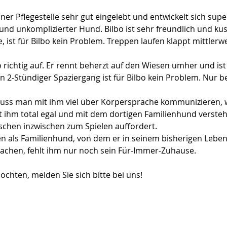
iner Pflegestelle sehr gut eingelebt und entwickelt sich super
r und unkomplizierter Hund. Bilbo ist sehr freundlich und ku
 ist für Bilbo kein Problem. Treppen laufen klappt mittlerwe
 richtig auf. Er rennt beherzt auf den Wiesen umher und ist
n 2-Stündiger Spaziergang ist für Bilbo kein Problem. Nur b
 muss man mit ihm viel über Körpersprache kommunizieren,
st ihm total egal und mit dem dortigen Familienhund versteht 
nschen inzwischen zum Spielen auffordert.
en als Familienhund, von dem er in seinem bisherigen Lebe
machen, fehlt ihm nur noch sein Für-Immer-Zuhause.
chten, melden Sie sich bitte bei uns!