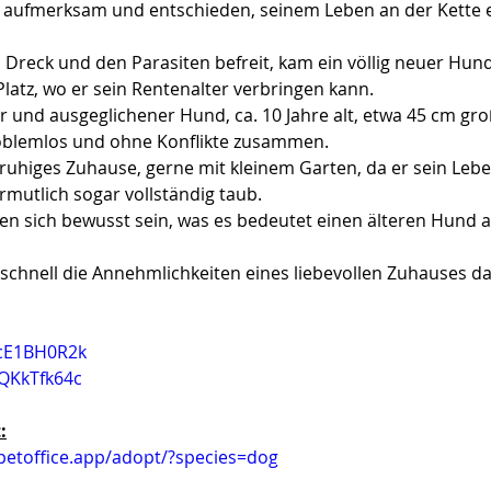
l aufmerksam und entschieden, seinem Leben an der Kette e
 Dreck und den Parasiten befreit, kam ein völlig neuer Hun
latz, wo er sein Rentenalter verbringen kann.
r und ausgeglichener Hund, ca. 10 Jahre alt, etwa 45 cm groß
oblemlos und ohne Konflikte zusammen.
 ruhiges Zuhause, gerne mit kleinem Garten, da er sein Leb
ermutlich sogar vollständig taub.
en sich bewusst sein, was es bedeutet einen älteren Hund
r schnell die Annehmlichkeiten eines liebevollen Zuhauses d
DcE1BH0R2k
gQKkTfk64c
:
2-vermittelt
vermi
.petoffice.app/adopt/?species=dog