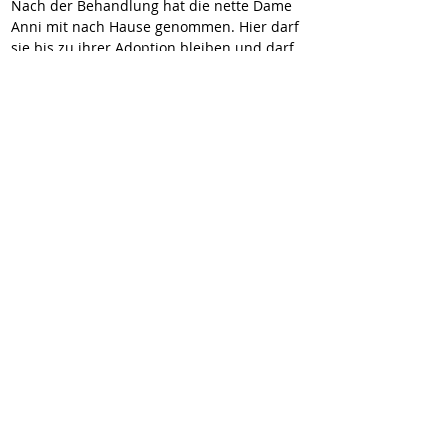
Nach der Behandlung hat die nette Dame 
Anni mit nach Hause genommen. Hier darf 
sie bis zu ihrer Adoption bleiben und darf 
sich erst einmal richtig satt fressen, 
ausgiebig schlafen und sich von den bisher 
erlebten Strapazen erholen.
Anni ist ca. 5 Monate alt und wird 
hoffentlich sehr bald so fröhlich und gut 
gelaunt sein, wie man das von einem 
Hunde-Kind in diesem Alter gewohnt ist. 
Wir sind sehr froh, dass Anni nun in 
Sicherheit ist und dass ab jetzt für sie für 
ein schönes und behütetes Hundeleben 
beginnt ! 
In den nächsten Tagen werden wir etwas 
ausführlicher über Anni berichten, denn 
wir müssen sie erst noch ein bisschen 
genauer kennenlernen.
Wenn Sie die kleine Anni in ihre Familie 
aufnehmen möchten, dann melden Sie sich 
schnell bei uns!