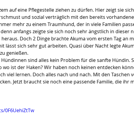
em auf eine Pflegestelle ziehen zu dürfen. Hier zeigt sie si
hmust und sozial verträglich mit den bereits vorhandenen
 immer mehr zu einem Traumhund, der in viele Familien pass
 denn anfangs zeigte sie sich noch sehr ängstlich in dieser 
ke heraus. Doch 2 Dinge brachte Akuma vom ersten Tag an mi
t lässt sich sehr gut arbeiten. Quasi über Nacht legte Akuma
 zu genießen.
Hündinnen sind alles kein Problem für die sanfte Hündin. So
so wo ist der Haken? Wir haben noch keinen entdecken könne
h viel lernen. Doch alles nach und nach. Mit den Taschen v
cken. Jetzt braucht sie noch eine passende Familie, die ihr 
ts/0F6UehiZtTw