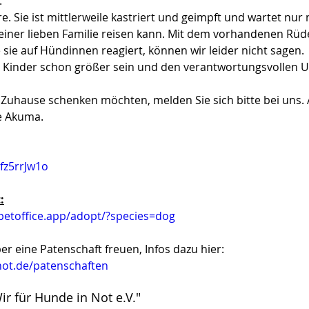
.
. Sie ist mittlerweile kastriert und geimpft und wartet nur n
einer lieben Familie reisen kann. Mit dem vorhandenen Rüde
e sie auf Hündinnen reagiert, können wir leider nicht sagen. 
n Kinder schon größer sein und den verantwortungsvollen
Zuhause schenken möchten, melden Sie sich bitte bei uns. A
te Akuma.
fz5rrJw1o
:
.petoffice.app/adopt/?species=dog
r eine Patenschaft freuen, Infos dazu hier:
2-vermittelt
vermi
not.de/patenschaften
ir für Hunde in Not e.V."