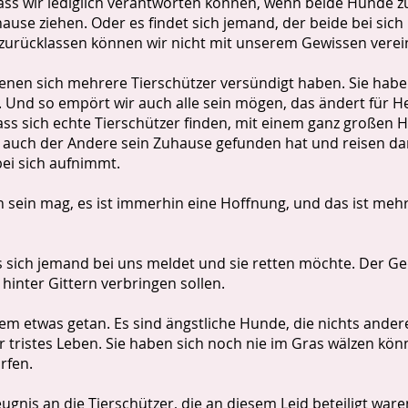
ass wir lediglich verantworten können, wenn beide Hunde zu
ause ziehen. Oder es findet sich jemand, der beide bei sich 
 zurücklassen können wir nicht mit unserem Gewissen vere
nen sich mehrere Tierschützer versündigt haben. Sie haben
d so empört wir auch alle sein mögen, das ändert für He
ss sich echte Tierschützer finden, mit einem ganz großen H
is auch der Andere sein Zuhause gefunden hat und reisen da
ei sich aufnimmt.
 sein mag, es ist immerhin eine Hoffnung, und das ist mehr
 sich jemand bei uns meldet und sie retten möchte. Der Ged
 hinter Gittern verbringen sollen.
m etwas getan. Es sind ängstliche Hunde, die nichts ander
hr tristes Leben. Sie haben sich noch nie im Gras wälzen kö
ürfen.
ugnis an die Tierschützer, die an diesem Leid beteiligt ware