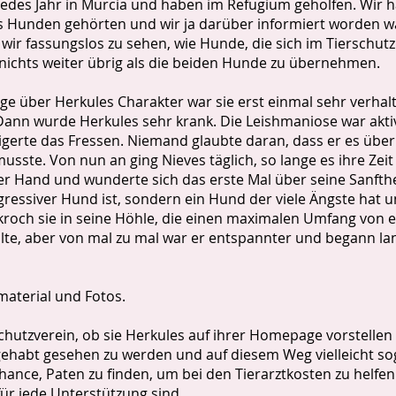
des Jahr in Murcia und haben im Refugium geholfen. Wir ha
s Hunden gehörten und wir ja darüber informiert worden wa
wir fassungslos zu sehen, wie Hunde, die sich im Tierschutz
 nichts weiter übrig als die beiden Hunde zu übernehmen.
e über Herkules Charakter war sie erst einmal sehr verhalt
n wurde Herkules sehr krank. Die Leishmaniose war aktiv.
eigerte das Fressen. Niemand glaubte daran, dass er es übe
te. Von nun an ging Nieves täglich, so lange es ihre Zeit 
 der Hand und wunderte sich das erste Mal über seine Sanfthe
ggressiver Hund ist, sondern ein Hund der viele Ängste hat
 kroch sie in seine Höhle, die einen maximalen Umfang von 
llte, aber von mal zu mal war er entspannter und begann la
material und Fotos.
chutzverein, ob sie Herkules auf ihrer Homepage vorstellen 
ehabt gesehen zu werden und auf diesem Weg vielleicht sog
ance, Paten zu finden, um bei den Tierarztkosten zu helfen
für jede Unterstützung sind.