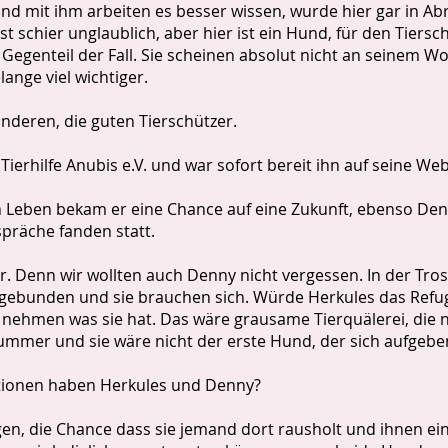
d mit ihm arbeiten es besser wissen, wurde hier gar in Abr
ist schier unglaublich, aber hier ist ein Hund, für den Tiers
s Gegenteil der Fall. Sie scheinen absolut nicht an seinem W
lange viel wichtiger.
nderen, die guten Tierschützer.
Tierhilfe Anubis e.V. und war sofort bereit ihn auf seine Web
n Leben bekam er eine Chance auf eine Zukunft, ebenso Den
spräche fanden statt.
. Denn wir wollten auch Denny nicht vergessen. In der Tros
gebunden und sie brauchen sich. Würde Herkules das Refu
s nehmen was sie hat. Das wäre grausame Tierquälerei, die 
ummer und sie wäre nicht der erste Hund, der sich aufgeb
tionen haben Herkules und Denny?
n, die Chance dass sie jemand dort rausholt und ihnen ein g