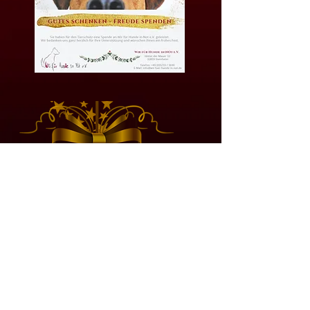
INTENSIVES BERATUNGSGESPRÄCH
DURCH EINE ZERTIFIZIERTE
VERHALTENSMEDIZINERIN/HUNDE-
TRAINERIN
kontakt@wir-fuer-hunde-in-not.de