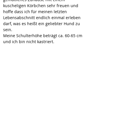
kuscheligen Körbchen sehr freuen und 
hoffe dass ich für meinen letzten 
Lebensabschnitt endlich einmal erleben 
darf, was es heißt ein geliebter Hund zu 
sein.
Meine Schulterhöhe beträgt ca. 60-65 cm 
und ich bin nicht kastriert.
Telefon: 09766-1221
Email
tierheim.wannigsmuehle@t-online.de
www.tierheim-wannigsmuehle.de
2-av-vermittelt
Ich bin ein Textabschnitt. Klicke hier,
um deinen eigenen Text
hinzuzufügen und mich zu
bearbeiten.