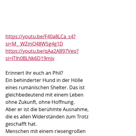
https://youtu.be/F40a8LCa_s4?
si=M__WZmO48WSg4g1D
https://youtu.be/qAa2AB97Veo?
si=ITlh0BLNk6D19mjv
Erinnert ihr euch an Phil?
Ein behinderter Hund in der Hölle 
eines rumänischen Shelter. Das ist 
gleichbedeutend mit einem Leben 
ohne Zukunft, ohne Hoffnung.
Aber er ist die berühmte Ausnahme, 
die es allen Widerständen zum Trotz 
geschafft hat.
Menschen mit einem riesengroßen 