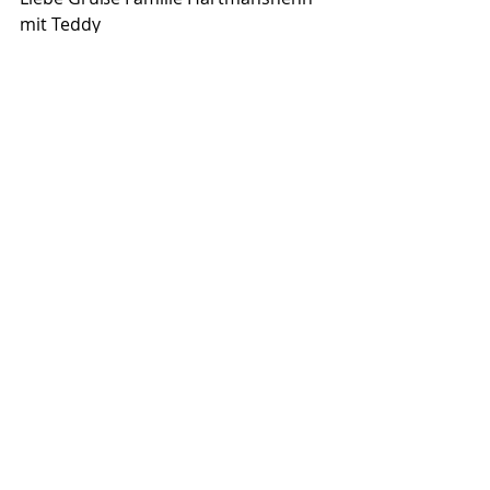
mit Teddy
Den kompletten Bericht mit Bildern 
finden Sie 
hier
 als pdf.
Alle Erfahrungsberichte finden Sie 
hier
auf unserer Website.
Aktuelle Beiträge
Alle ansehen