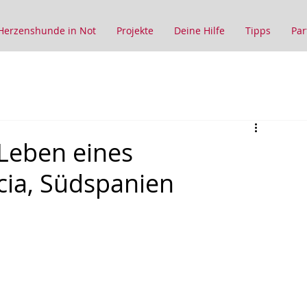
Herzenshunde in Not
Projekte
Deine Hilfe
Tipps
Par
Leben eines
cia, Südspanien