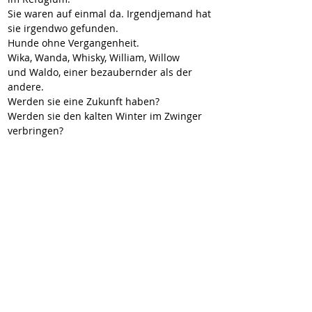
Sie waren auf einmal da. Irgendjemand hat 
sie irgendwo gefunden. 
Hunde ohne Vergangenheit. 
Wika, Wanda, Whisky, William, Willow 
und Waldo, einer bezaubernder als der 
andere.
Werden sie eine Zukunft haben?
Werden sie den kalten Winter im Zwinger 
verbringen?
Oder meldet sich jemand der ein warmes 
Plätzchen frei hat?
Wir haben alles für die Kleinen getan, was 
in unserer Macht steht, jetzt sind Sie dran.
Rufen Sie an unter 05233-3690.
Gern auch als Pflegefamilie.
Stand 11.10.2022
Wir berichten in Kürze
2-vermittelt