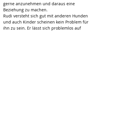
gerne anzunehmen und daraus eine 
Beziehung zu machen.
Rudi versteht sich gut mit anderen Hunden 
und auch Kinder scheinen kein Problem für 
ihn zu sein. Er lässt sich problemlos auf 
den Arm nehmen und begegnet uns stets 
freundlich.
Rudi sucht ein eher ruhiges Plätzchen für 
seinen Alterssitz und er hat es so sehr 
verdient.
https://youtu.be/dZMWmet2D9k?
si=JvmXOHW3AziDILlH
https://youtu.be/hjuoBu1LsHY?
si=gmwloFkS7VYTx6zO
Hier geht es zur Selbstauskunft:
https://wir-fur-hunde-in-not-
ev.petoffice.app/adopt/?species=dog