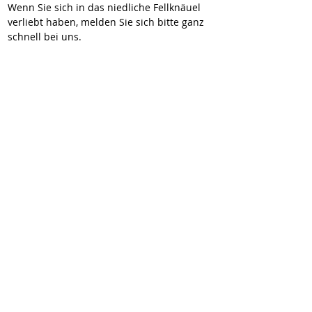
Wenn Sie sich in das niedliche Fellknäuel 
verliebt haben, melden Sie sich bitte ganz 
schnell bei uns.
Mit Blackie wird es bestimmt nicht 
langweilig! Sie bekommen eine witzige und 
unglaublich süße Begleiterin, die Sie mit 
ihrer lustigen Art und ihrem frechen 
Gesicht ganz bestimmt sehr oft zum Lachen 
bringen wird.    
Videos zu Blackie:
https://youtube.com/shorts/IkzyOnOiZRM
https://youtube.com/shorts/XoAOHdWK_Cc
Hier geht’s zur Selbstauskunft:
https://wir-fur-hunde-in-not-
ev.petoffice.app/adopt/?species=dog
2-vermittelt